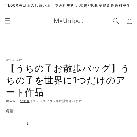
コンテ
11,000円以上のお買い上げで送料無料(北海道/沖縄/離島別途送料発生)
ンツに
進む
カ
MyUnipet
ー
ト
商品情
報にス
キップ
MYUNIPET
【うちの子お散歩バッグ】う
ちの子を世界に1つだけのア
ート作品
税込み。
配送料
はチェックアウト時に計算されます。
数量