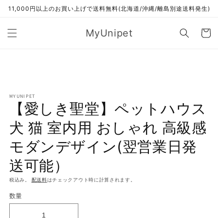
コンテ
11,000円以上のお買い上げで送料無料(北海道/沖縄/離島別途送料発生)
ンツに
進む
カ
MyUnipet
ー
ト
商品情
報にス
キップ
MYUNIPET
【愛しき聖堂】ペットハウス
犬 猫 室内用 おしゃれ 高級感
モダンデザイン(翌営業日発
送可能）
税込み。
配送料
はチェックアウト時に計算されます。
数量