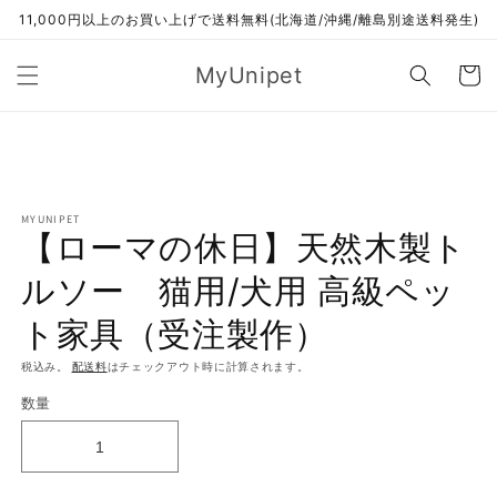
コンテ
11,000円以上のお買い上げで送料無料(北海道/沖縄/離島別途送料発生)
ンツに
進む
カ
MyUnipet
ー
ト
商品情
報にス
キップ
MYUNIPET
【ローマの休日】天然木製ト
ルソー 猫用/犬用 高級ペッ
ト家具（受注製作）
税込み。
配送料
はチェックアウト時に計算されます。
数量