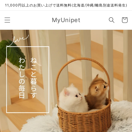
コンテ
11,000円以上のお買い上げで送料無料(北海道/沖縄/離島別途送料発生)
ンツに
進む
カ
MyUnipet
ー
ト